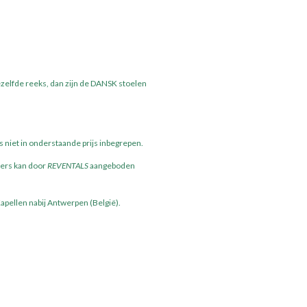
zelfde reeks, dan zijn de DANSK stoelen
niet in onderstaande prijs inbegrepen.
kers kan door
REVENTALS
aangeboden
pellen nabij Antwerpen (België).