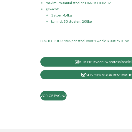
maximum aantal
stoelen DANSK PINK: 32
gewicht:
1 stoel: 4,4kg
kar incl. 30 stoelen: 208kg
BRUTO HUURPRIJS per stoel voor 1 week: 8,00€ ex BTW
KLIK HIER voor uw professionele k
KLIK HIER VOOR RESERVATIE
VORIGE PAGINA