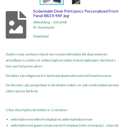
Sodermalm Desk Printspecs Personalized Front
Panel 883 X 969 Jpg
Afbeelding – 330,8 KB
87 downloads
Download
Zoekt u voor uw beursstand een mooie witte balie die daarenboven
afsluitbaar is zodat u er onbezorgd uw zaken in kunt opbergen, dan bent u
hier aan het juiste adres.
De balies zijn uitgevoerd in laminaat plaatmateriaal met houtstructuur.
De deurtjes zijn aanpasbaar in de diepte zodat u er ook comfortabel aan kan
zitten op een barkruk.
U kan deze balies bestellen in 2 variaties:
witte balie met witte frontplaat en witte kabeldoorvoer
witte balie met gepersonaliseerde frontplaat (mits meerprijs) - u kan de