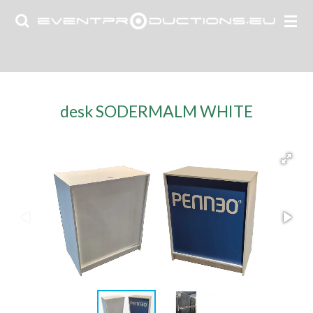
Ga
direct
naar
de
hoofdinhoud
desk SODERMALM WHITE