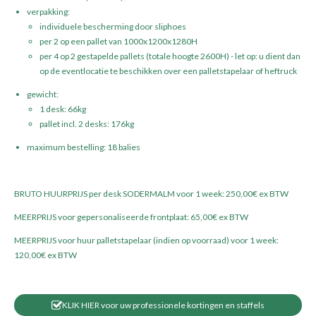
verpakking:
individuele bescherming door sliphoes
per 2 op een pallet van 1000x1200x1280H
per 4 op 2 gestapelde pallets (totale hoogte 2600H) - let op: u dient dan
op de eventlocatie te beschikken over een palletstapelaar of heftruck
gewicht:
1 desk: 66kg
pallet incl. 2 desks: 176kg
maximum bestelling: 18 balies
BRUTO HUURPRIJS per desk SODERMALM voor 1 week: 250,00€ ex BTW
MEERPRIJS voor gepersonaliseerde frontplaat: 65,00€ ex BTW
MEERPRIJS voor huur palletstapelaar (indien op voorraad) voor 1 week:
120,00€ ex BTW
KLIK HIER voor uw professionele kortingen en staffels