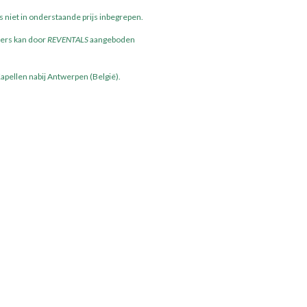
niet in onderstaande prijs inbegrepen.
kers kan door
REVENTALS
aangeboden
pellen nabij Antwerpen (België).