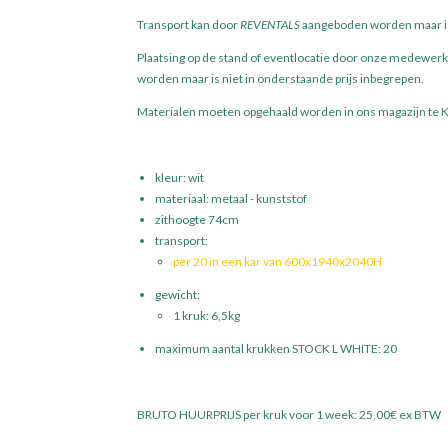
Transport kan door
REVENTALS
aangeboden worden maar is 
Plaatsing op de stand of eventlocatie door onze medewer
worden maar is niet in onderstaande prijs inbegrepen.
Materialen moeten opgehaald worden in ons magazijn te Ka
kleur: wit
materiaal: metaal - kunststof
zithoogte 74cm
transport:
per 20 in een kar van 600x1940x2040H
gewicht:
1 kruk: 6,5kg
maximum aantal
krukken STOCK L WHITE: 20
BRUTO HUURPRIJS per kruk voor 1 week: 25,00€ ex BTW